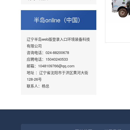
半岛online（中国）
辽宁半岛web版登录入口环境装备科技
有限公司
咨询电话：024-88200678
应聘电话：15040240533
邮箱：1048109766@qq.com
地址 ：辽宁省沈阳市于洪区黄河大街
128-26号
联系人：杨总