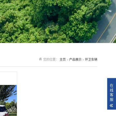
您的位置：
主页
>
产品展示
>
环卫车辆
在
线
客
服