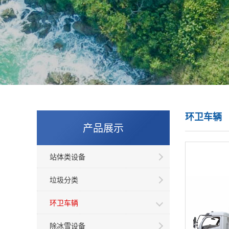
环卫车辆
产品展示
站体类设备
垃圾分类
环卫车辆
除冰雪设备