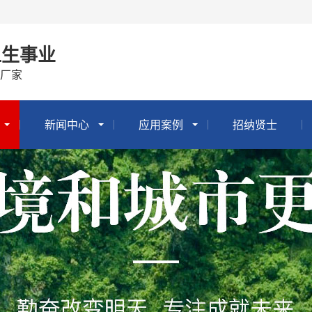
卫生事业
厂家
新闻中心
应用案例
招纳贤士