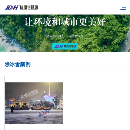
除冰雪案例